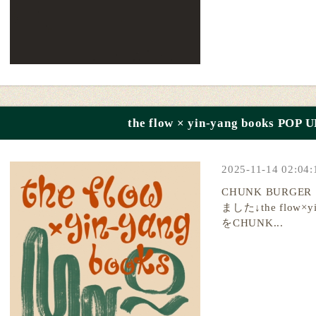
the flow × yin-yang books P
2025-11-14 02:04:
CHUNK BURG
ました↓the flow×y
をCHUNK...