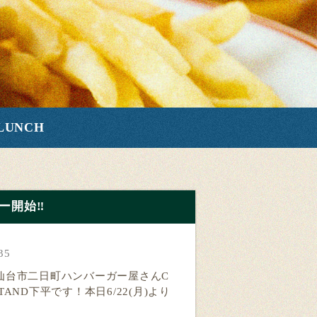
LUNCH
開始‼️
35
仙台市二日町ハンバーガー屋さんC
 STAND下平です！本日6/22(月)より