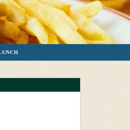
LUNCH
️