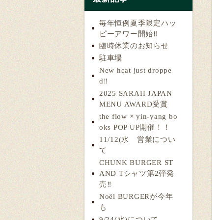
毎年恒例夏季限定ハッ
ピーアワー開始‼️
臨時休業のお知らせ
駐車場
New heat just droppe
d‼️
2025 SARAH JAPAN
MENU AWARD受賞
the flow × yin-yang bo
oks POP UP開催！！
11/12(水 営業につい
て
CHUNK BURGER ST
AND Tシャツ第2弾発
売‼️
Noël BURGERが今年
も
9/24(水)について