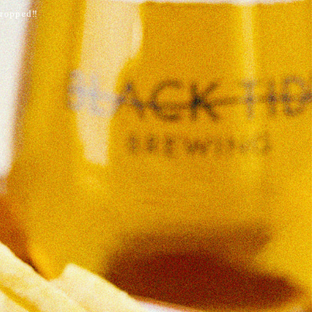
pped‼️