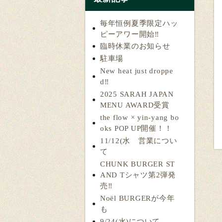
毎年恒例夏季限定ハッ
ピーアワー開始‼️
臨時休業のお知らせ
駐車場
New heat just droppe
d‼️
2025 SARAH JAPAN
MENU AWARD受賞
the flow × yin-yang bo
oks POP UP開催！！
11/12(水 営業につい
て
CHUNK BURGER ST
AND Tシャツ第2弾発
売‼️
Noël BURGERが今年
も
9/24(水)について