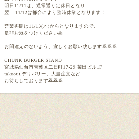
明日11/11は、通常通り定休日となり
翌 11/12は都合により臨時休業となります！
営業再開は11/13(木)からとなりますので、
是非お気をつけください🙏
お間違えのないよう、宜しくお願い致します🙇🙇🙇
CHUNK BURGER STAND
宮城県仙台市青葉区二日町17-29 菊田ビル1F
takeout.デリバリー、大量注文など
お待ちしております🙇🙇🙇