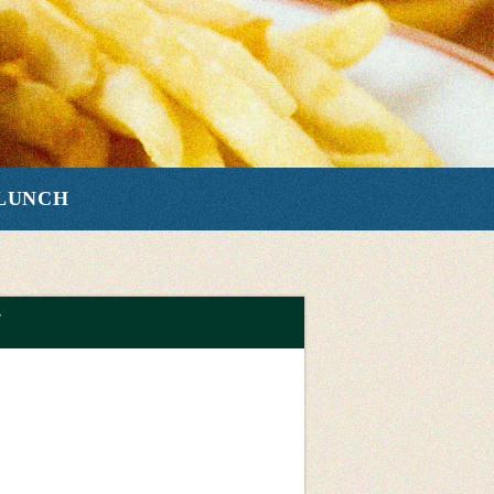
LUNCH
て