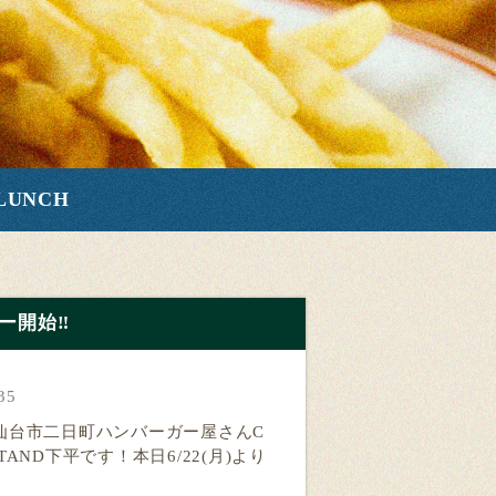
LUNCH
開始‼️
35
仙台市二日町ハンバーガー屋さんC
 STAND下平です！本日6/22(月)より