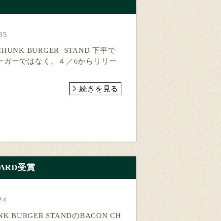
️
35
UNK BURGER STAND 下平で
ーガーではなく、４／6からリリー
続きを見る
AWARD受賞
24
 BURGER STANDのBACON CH