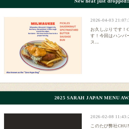
New heat just dropped‼
2026-04-03 21:07:
お久しぶりです！CH
す！今回はハンバ
ス...
2025 SARAH JAPAN MENU 
2026-02-08 11:43:
このたび弊社CHUNK