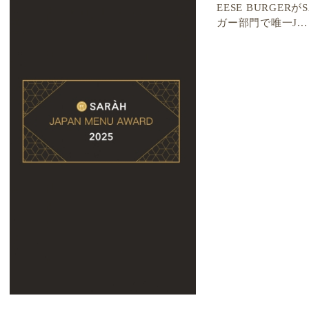
EESE BURGE
ガー部門で唯一J...