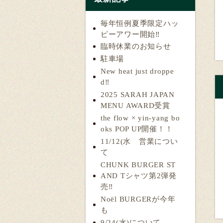
毎年恒例夏季限定ハッ
ピーアワー開始‼️
臨時休業のお知らせ
駐車場
New heat just droppe
d‼️
2025 SARAH JAPAN
MENU AWARD受賞
the flow × yin-yang bo
oks POP UP開催！！
11/12(水 営業につい
て
CHUNK BURGER ST
AND Tシャツ第2弾発
売‼️
Noël BURGERが今年
も
9/24(水)について